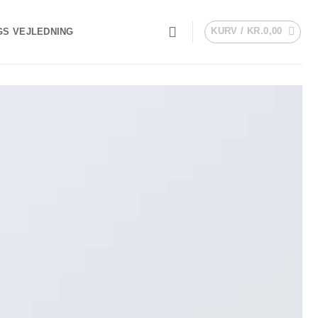
KURV /
KR.
0,00
GS VEJLEDNING