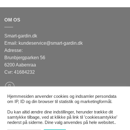
OM OS
Smart-gardin.dk
Email: kundeservice@smart-gardin.dk
Adresse:
Brunbjergparken 56
6200 Aabenraa
Cvr: 41684232
Hjemmesiden anvender cookies og indsamler persondata
om IP, ID og din browser til statistik og marketingformål.
Du kan altid ændre dine indstillinger, herunder trække dit
samtykke tilbage, ved at klikke på link til ’cookiesamtykke’
KONTAKT OS
HVEM ER VI?
VEJLEDNINGER
FAQ
nederst på siderne. Dine valg anvendes på hele websitet..
GRATIS STOFPRØVER
BESTILLINGS VEJLEDNING