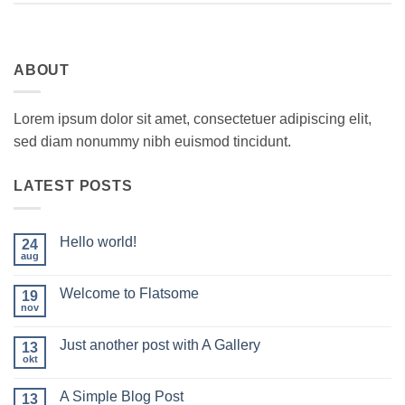
ABOUT
Lorem ipsum dolor sit amet, consectetuer adipiscing elit,
sed diam nonummy nibh euismod tincidunt.
LATEST POSTS
Hello world!
24
aug
Ingen
kommentarer
til
Welcome to Flatsome
19
Hello
world!
nov
Ingen
kommentarer
til
Just another post with A Gallery
13
Welcome
to
okt
Ingen
Flatsome
kommentarer
til
A Simple Blog Post
13
Just