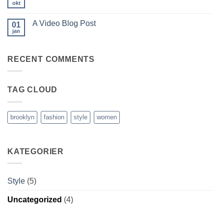
another
okt
Ingen
post
kommentarer
with
til
A
A Video Blog Post
01
A
Gallery
Simple
jan
Ingen
Blog
kommentarer
Post
til
A
RECENT COMMENTS
Video
Blog
Post
TAG CLOUD
brooklyn
fashion
style
women
KATEGORIER
Style
(5)
Uncategorized
(4)