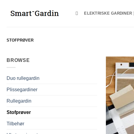
Fortsæt
til
ELEKTRISKE GARDINER
indhold
STOFPRØVER
BROWSE
Duo rullegardin
Plissegardiner
Rullegardin
Stofprøver
Tilbehør