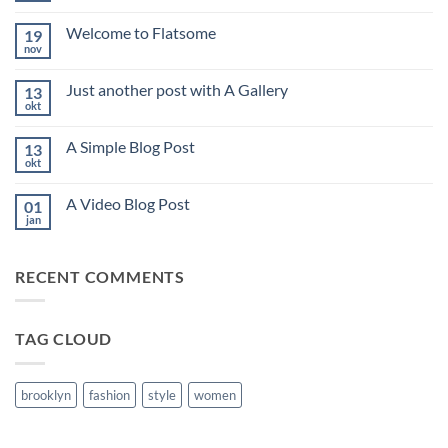
kommentarer
til
Welcome to Flatsome
19
Hello
world!
nov
Ingen
kommentarer
til
Just another post with A Gallery
13
Welcome
to
okt
Ingen
Flatsome
kommentarer
til
A Simple Blog Post
13
Just
another
okt
Ingen
post
kommentarer
with
til
A
A Video Blog Post
01
A
Gallery
Simple
jan
Ingen
Blog
kommentarer
Post
til
A
RECENT COMMENTS
Video
Blog
Post
TAG CLOUD
brooklyn
fashion
style
women